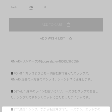
36
38
SIZE.
ADD WISH LIST
RIM.ARK(リムアーク)のLoose slacks(460JSL31-3351)
■POINT：カッコよさとモード感を兼ね備えたスラックス。
RIM.ARK定番の大好評のパンツは、シーンレスに活躍します。
■DETAIL：身体のラインを拾いにくいルーズさをタックで表現し
た、シンプルですがシルエットにこだわったアイテムです。
■STYLING：シンプルながらも計算されたルーズなシルエットなの