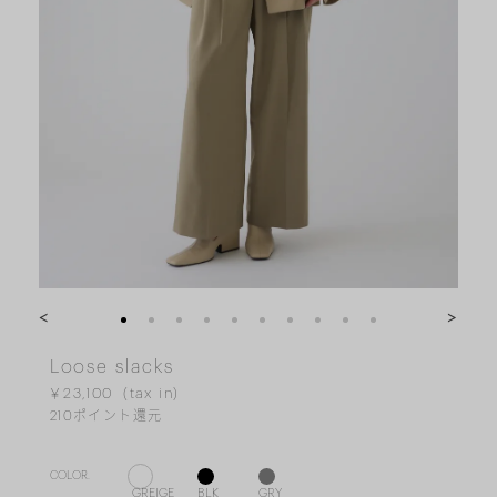
<
>
Loose slacks
￥23,100
210
ポイント還元
COLOR.
GREIGE
BLK
GRY