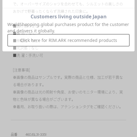
で、オーバーサイズのシャツを合わせても、シルエットの美しさの
おかげで野暮ったくならず洗練された印象に。
■透け感：なし
■裏 地：なし
■伸縮性：なし
■光沢感：なし
■洗 濯：手洗い可
[注意事項]
※画像の商品はサンプルです。実際の商品と仕様、加工が若干異な
る場合があります。
※画像の商品は光の照射や角度、お使いのモニター環境により、実
物と色味が異なる場合がございます。
※着用、お取り扱いの際は、アテンションタグをご確認ください。
品番
460JSL31-3351