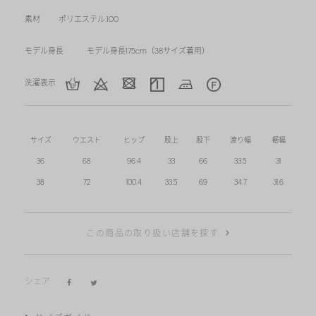
素材
ポリエステル:100
モデル身長
モデル身長175cm（38サイズ着用）
洗濯表示
サイズ
ウエスト
ヒップ
股上
股下
渡り幅
裾幅
36
68
96.4
33
66
33.5
31
38
72
100.4
33.5
69
34.7
31.6
この商品の取り扱い店舗を探す
シェア