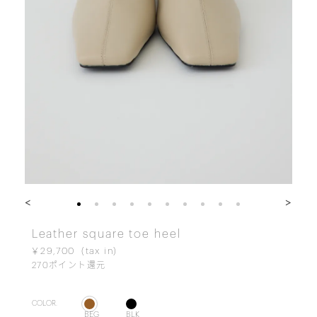
<
>
Leather square toe heel
￥29,700
270
ポイント還元
COLOR.
BEG
BLK