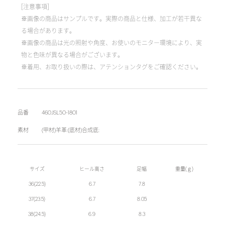
[注意事項]
※画像の商品はサンプルです。実際の商品と仕様、加工が若干異な
る場合があります。
※画像の商品は光の照射や角度、お使いのモニター環境により、実
物と色味が異なる場合がございます。
※着用、お取り扱いの際は、アテンションタグをご確認ください。
品番
460JSL50-1801
素材
(甲材)羊革:(底材)合成底:
サイズ
ヒール高さ
足幅
重量(ｇ)
36(22.5)
6.7
7.8
37(23.5)
6.7
8.05
38(24.5)
6.9
8.3