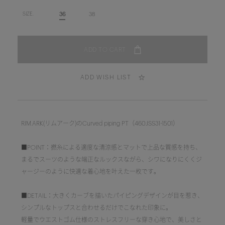
36
38
SIZE.
ADD WISH LIST
RIM.ARK(リムアーク)のCurved piping PT（460JSS31-1501）
■POINT：撚糸による適度な清涼感とマットで上品な質感を持ち、
まるでスーツのような端正なルックスながら、シワになりにくくジ
ャージーのように快適な着心地を叶えた一枚です。
■DETAIL：大きくカーブを描いたパイピングデザインが目を惹き、
シンプルなトップスと合わせるだけでこなれた印象に。
軽量でウエストゴム仕様のストレスフリーな穿き心地で、美しさと