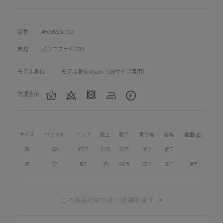
品番
460JSS31-1501
素材
ポリエステル:100
モデル身長
モデル身長175cm（38サイズ着用）
洗濯表示
サイズ
ウエスト
ヒップ
股上
股下
渡り幅
裾幅
重量(ｇ)
36
69
107.7
34.5
63.5
36.2
35.7
38
73
111.7
35
66.5
37.4
36.3
385
この商品の取り扱い店舗を探す