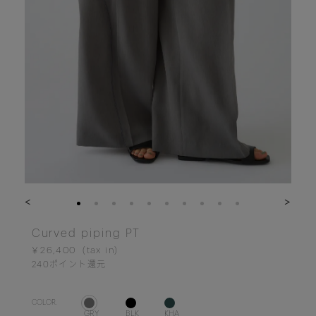
<
>
Curved piping PT
￥26,400
240
ポイント還元
COLOR.
GRY
BLK
KHA