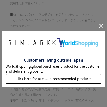
実用性を兼ね備えています。
■STYLING：パイピングのデザインを活かすため、コンパクトなT
シャツやハイゲージのニットをインした、すっきりとした着こなし
がおすすめです。
■透け感:なし
■光沢感:なし
■伸縮性:なし
■裏地:なし
■洗濯:手洗い可
[注意事項]
※画像の商品はサンプルです。実際の商品と仕様、加工が若干異な
る場合があります。
※画像の商品は光の照射や角度、お使いのモニター環境により、実
物と色味が異なる場合がございます。
※着用、お取り扱いの際は、アテンションタグをご確認ください。