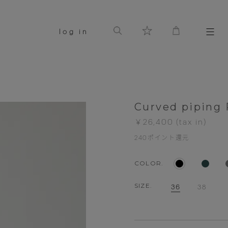
log in
Curved piping
￥26,400
240
ポイント還元
COLOR.
SIZE.
36
38