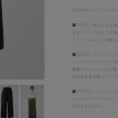
RIM.ARK(リムアーク)のCur
■POINT：撚糸による
まるでスーツのような端
ャージーのように快適な
■DETAIL：大きくカ
シンプルなトップスと合
軽量でウエストゴム仕様
実用性を兼ね備えていま
■STYLING：パイピ
シャツやハイゲージのニ
がおすすめです。