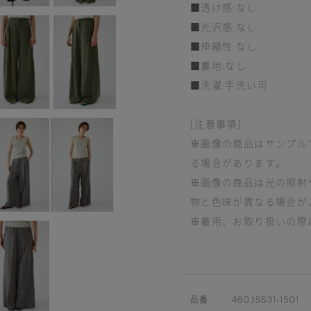
■透け感:なし
■光沢感:なし
■伸縮性:なし
■裏地:なし
■洗濯:手洗い可
[注意事項]
※画像の商品はサンプル
る場合があります。
※画像の商品は光の照射
物と色味が異なる場合が
※着用、お取り扱いの際
品番
460JSS31-1501