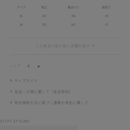
サイズ
総丈
裾まわり
紐長さ
36
120
136
45
38
124
140
47
この商品の取り扱い店舗を探す
シェア
サイズガイド
返品・交換に関して（返品特約）
特定商取引法に基づく通販の表記に関して
STAFF STYLING