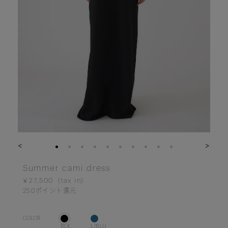
<
>
Summer cami dress
￥27,500
250
ポイント還元
COLOR.
BLK
L/BLU