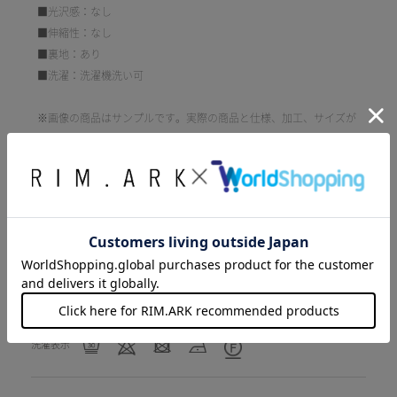
■光沢感：なし
■伸縮性：なし
■裏地：あり
■洗濯：洗濯機洗い可
※画像の商品はサンプルです。実際の商品と仕様、加工、サイズが
若干異なる場合がございます。
品番
460HSS33-0460
素材
表地 ポリエステル67%コットン33%
裏地 ポリエステル100%
モデル身長
モデル身長173cm（38サイズ着用）
洗濯表示