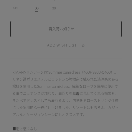
36
38
SIZE.
ADD WISH LIST
RIM.ARK(リムアーク)のSummer cami dress（460HSS33-0460）。
リネン調ポリエステルとコットンの強撚糸で織られた清涼感のある
楊柳を使用したSummer cami dress。繊細なロープを肩紐に使用す
る事でニュアンスが加わり、肩回りを華奢に見せてくれる効果も。
またベアドレスとしても着れるよう、内側をドローストリング仕様
にした実用的な一枚に仕上げました。リゾートはもちろん、カジュ
アルなオケージョンシーンにもオススメです。
■透け感：なし