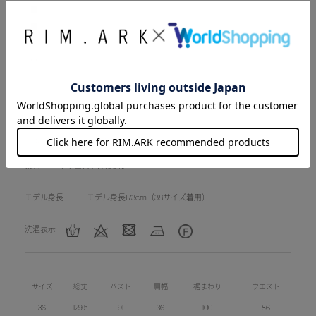
■裏地：なし
■洗濯：手洗い可
※画像の商品はサンプルです。実際の商品と仕様、加工、サイズが
若干異なる場合がございます。
品番
460HSL33-0730
素材
ポリエステル100％
モデル身長
モデル身長173cm（38サイズ着用）
洗濯表示
サイズ
総丈
バスト
肩幅
裾まわり
ウエスト
36
129.5
91
36
100
86