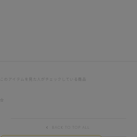
ADD TO WISH
ADD TO WISH
ADD TO WISH
Stripe shirt OP
Vest set manish
Waist narrow long
dress
dress
￥33,000
￥35,200
￥33,000
このアイテムを見た人がチェックしている商品
☆
BACK TO TOP ALL