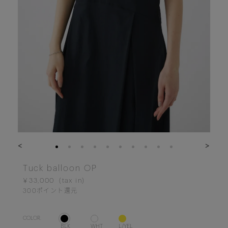
<
>
Tuck balloon OP
￥33,000
300
ポイント還元
COLOR.
BLK
WHT
L/YEL