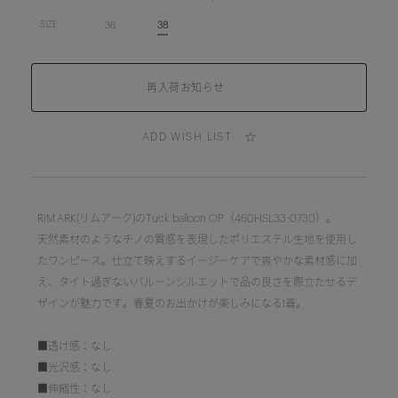
36
38
SIZE.
ADD WISH LIST
RIM.ARK(リムアーク)のTuck balloon OP（460HSL33-0730）。
天然素材のようなチノの質感を表現したポリエステル生地を使用し
たワンピース。仕立て映えするイージーケアで爽やかな素材感に加
え、タイト過ぎないバルーンシルエットで品の良さを際立たせるデ
ザインが魅力です。春夏のお出かけが楽しみになる1着。
■透け感：なし
■光沢感：なし
■伸縮性：なし