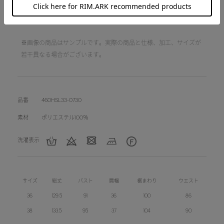
■裏地：なし
■洗濯：手洗い可
※画像の商品はサンプルです。実際の商品と仕様、加工、サイズが
若干異なる場合がございます。
品番
460HSL33-0730
素材
ポリエステル100％
洗濯表示
サイズ
総丈
バスト
肩幅
裾まわり
ウエスト
36
129.5
91
36
100
86
38
133.5
95
37
104
90