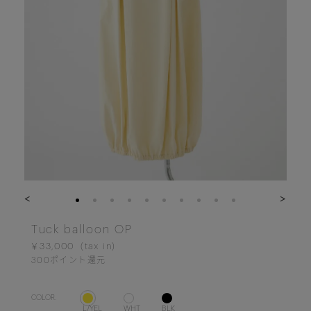
<
>
Tuck balloon OP
￥33,000
300
ポイント還元
COLOR.
L/YEL
WHT
BLK