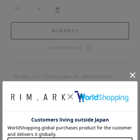
36
38
SIZE.
ADD WISH LIST
RIM.ARK(リムアーク)のTuck balloon OP（460HSL33-0730）。
天然素材のようなチノの質感を表現したポリエステル生地を使用し
たワンピース。仕立て映えするイージーケアで爽やかな素材感に加
え、タイト過ぎないバルーンシルエットで品の良さを際立たせるデ
ザインが魅力です。春夏のお出かけが楽しみになる1着。
■透け感：なし
■光沢感：なし
■伸縮性：なし