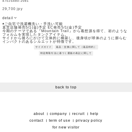
470JS480-2081
29,700 jpy
detail
◉ご自宅で洗濯機洗い・手洗い可能
直営店舗発売5/1(金)予定 EC発売5/1(金)予定
今期のテーマである『Mountain Trail』から着想源を得て、岩のような
フォルムを実現したタンクアイテム。
サイドから後ろにかけて立体的に構築し、後身頃が球体のように膨らむ
インパクトのあるシルエットが特徴です。
汗をかきやすい身頃や背中部分にはカット素材を使用し、布帛素材と組
サイズガイド
返品・交換に関して（返品特約）
み合わせることでカジュアルになりすぎない印象に仕上げています。
構築的なデザインと快適さを両立した、存在感のある１着です。
特定商取引法に基づく通販の表記に関して
Fabric：60/2天竺を26Ｇで編立した素材。
編みゲージが一般的なゲージより少しゆるく、他にはあまり見ないゲー
ジでの編立の為、透け感もなく着用しやすいのがポイントです。
※サンプルを使用して撮影しております。実際の商品と仕様が異なる場
合がございます。予めご了承ください。
※トルソ着用画像の色味が実物に近いです。但し、お使いの端末により
表示される色味に多少の違いが生じます。
※屋外撮影の画像は、光の照射や角度により、実物と多少の差異が生じ
ます。
back to top
about
company
recruit
help
contact
term of use
privacy policy
for new visitor