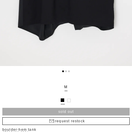
M
sold out
request restock
boulder-hem tank