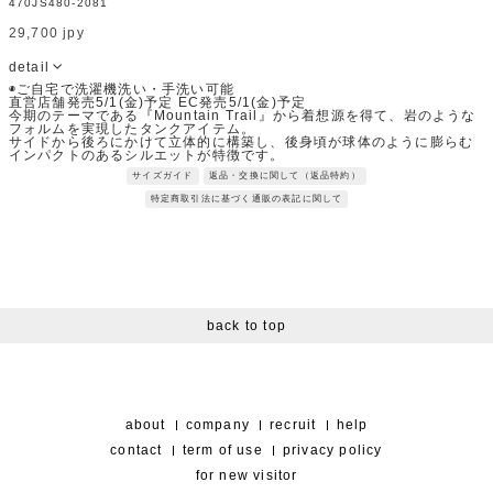
470JS480-2081
29,700 jpy
detail
◉ご自宅で洗濯機洗い・手洗い可能
直営店舗発売5/1(金)予定 EC発売5/1(金)予定
今期のテーマである『Mountain Trail』から着想源を得て、岩のような
フォルムを実現したタンクアイテム。
サイドから後ろにかけて立体的に構築し、後身頃が球体のように膨らむ
インパクトのあるシルエットが特徴です。
汗をかきやすい身頃や背中部分にはカット素材を使用し、布帛素材と組
サイズガイド
返品・交換に関して（返品特約）
み合わせることでカジュアルになりすぎない印象に仕上げています。
構築的なデザインと快適さを両立した、存在感のある１着です。
特定商取引法に基づく通販の表記に関して
Fabric：60/2天竺を26Ｇで編立した素材。
編みゲージが一般的なゲージより少しゆるく、他にはあまり見ないゲー
ジでの編立の為、透け感もなく着用しやすいのがポイントです。
※サンプルを使用して撮影しております。実際の商品と仕様が異なる場
合がございます。予めご了承ください。
※トルソ着用画像の色味が実物に近いです。但し、お使いの端末により
表示される色味に多少の違いが生じます。
※屋外撮影の画像は、光の照射や角度により、実物と多少の差異が生じ
ます。
back to top
about
company
recruit
help
contact
term of use
privacy policy
for new visitor