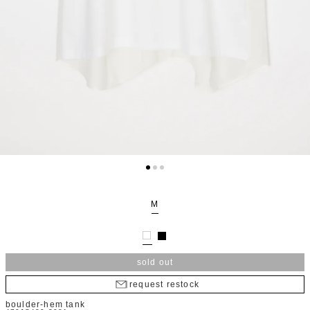
M
sold out
request restock
boulder-hem tank