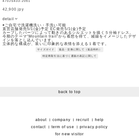
470JS433-2061
42,900 jpy
detail
◉ご自宅で洗濯機洗い・手洗い可能
直営店舗発売5/1(金)予定 EC発売5/1(金)予定
カーブしたパーツによって動きのあるシルエットを描く５分袖ドレス。
今期のテーマ“Mountain trail”から着想を得て、綾線をイメージしたデザ
インを落とし込んでいます。
立体的な構成が、装いに印象的な表情を添える１着です。
Fabric：軽量ナイロン素材に撥水加工が施してある。
サイズガイド
返品・交換に関して（返品特約）
スポーティな素材でありながら、ナチュラルな表情に仕上げているので
普段使いしやすい。
特定商取引法に基づく通販の表記に関して
シワになりにくく、イージーケア性に富んだ素材。
※サンプルを使用して撮影しております。実際の商品と仕様が異なる場
合がございます。予めご了承ください。
※トルソ着用画像の色味が実物に近いです。但し、お使いの端末により
表示される色味に多少の違いが生じます。
※屋外撮影の画像は、光の照射や角度により、実物と多少の差異が生じ
ます。
back to top
about
company
recruit
help
contact
term of use
privacy policy
for new visitor