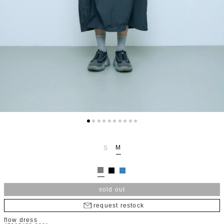
M
S
sold out
request restock
flow dress