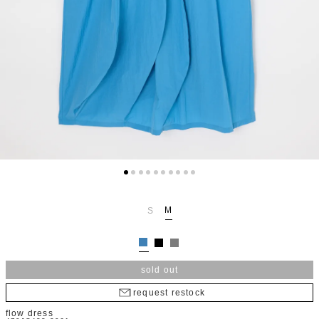
M
S
sold out
request restock
flow dress