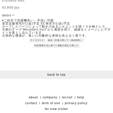
470JS433-2061
42,900 jpy
detail
◉ご自宅で洗濯機洗い・手洗い可能
直営店舗発売5/1(金)予定 EC発売5/1(金)予定
カーブしたパーツによって動きのあるシルエットを描く５分袖ドレス。
今期のテーマ“Mountain trail”から着想を得て、綾線をイメージしたデザ
インを落とし込んでいます。
立体的な構成が、装いに印象的な表情を添える１着です。
Fabric：軽量ナイロン素材に撥水加工が施してある。
サイズガイド
返品・交換に関して（返品特約）
スポーティな素材でありながら、ナチュラルな表情に仕上げているので
普段使いしやすい。
特定商取引法に基づく通販の表記に関して
シワになりにくく、イージーケア性に富んだ素材。
※サンプルを使用して撮影しております。実際の商品と仕様が異なる場
合がございます。予めご了承ください。
※トルソ着用画像の色味が実物に近いです。但し、お使いの端末により
表示される色味に多少の違いが生じます。
※屋外撮影の画像は、光の照射や角度により、実物と多少の差異が生じ
ます。
back to top
about
company
recruit
help
contact
term of use
privacy policy
for new visitor