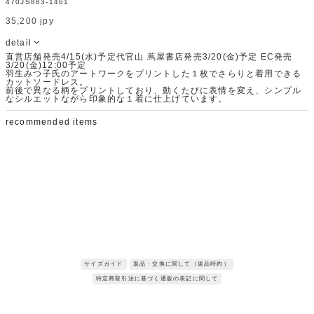
470JS883-1461
35,200 jpy
detail
直営店舗発売4/15(水)予定代官山 蔦屋書店発売3/20(金)予定 EC発売
3/20(金)12:00予定
羽生みつ子氏のアートワークをプリントした１枚でさらりと着用できる
カットソードレス。
前後で異なる柄をプリントしており、動くたびに表情を変え、シンプル
なシルエットながら印象的な１着に仕上げています。
締め付けのないリラックスした着心地で、暑い時期にも快適に過ごせる
のが魅力です。
recommended items
トリコット素材ならではのなめらかな肌触りで、デイリーからリゾート
シーンまで幅広く活躍するアイテムです。
Fabric：ハイゲージに編まれたポリエステル、ポリウレタンのスムース
素材です。
サラッとした快適な着心地でストレスフリーに着用していただけます※
サンプルを使用して撮影しております。実際の商品と仕様が異なる場合
がございます。予めご了承ください。
※トルソ着用画像の色味が実物に近いです。但し、お使いの端末により
表示される色味に多少の違いが生じます。
※屋外撮影の画像は、光の照射や角度により、実物と多少の差異が生じ
request restock
request restock
ます。
サイズガイド
返品・交換に関して（返品特約）
特定商取引法に基づく通販の表記に関して