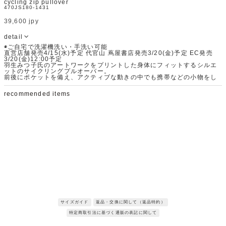
cycling zip pullover
470JS180-1431
39,600 jpy
detail
◉ご自宅で洗濯機洗い・手洗い可能
直営店舗発売4/15(水)予定 代官山 蔦屋書店発売3/20(金)予定 EC発売
3/20(金)12:00予定
羽生みつ子氏のアートワークをプリントした身体にフィットするシルエ
ットのサイクリングプルオーバー。
前後にポケットを備え、アクティブな動きの中でも携帯などの小物をし
っかりとホールドできる設計にしています。
また、柔らかなトリコット素材で肌馴染みが良いともポイントです。
recommended items
機能性と軽快さを兼ね備え、アクティブなシーンでも着用頂けるアイテ
ムです。
Fabric：ハイゲージに編まれたポリエステル、ポリウレタンのスムース
素材です。
サラッとした快適な着心地でストレスフリーに着用していただけます。
※サンプルを使用して撮影しております。実際の商品と仕様が異なる場
合がございます。予めご了承ください。
※トルソ着用画像の色味が実物に近いです。但し、お使いの端末により
表示される色味に多少の違いが生じます。
※屋外撮影の画像は、光の照射や角度により、実物と多少の差異が生じ
request restock
request restock
request restock
ます。
サイズガイド
返品・交換に関して（返品特約）
特定商取引法に基づく通販の表記に関して