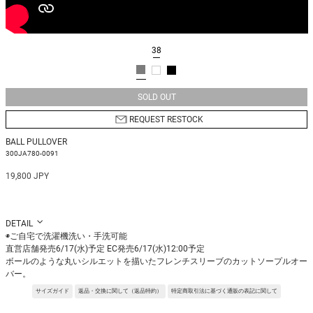
38
SOLD OUT
REQUEST RESTOCK
BALL PULLOVER
300JA780-0091
19,800 JPY
DETAIL
◉ご自宅で洗濯機洗い・手洗可能
直営店舗発売6/17(水)予定 EC発売6/17(水)12:00予定
ボールのような丸いシルエットを描いたフレンチスリーブのカットソープルオー
バー。
反転パターンを駆使した立体感のあるシルエットで、生地と身体の間に空間がで
サイズガイド
返品・交換に関して（返品特約）
特定商取引法に基づく通販の表記に関して
き暑く感じづらい着心地を目指しました。
二の腕周りをカバーしてくれる肩巾も着用時の嬉しいポイントです。