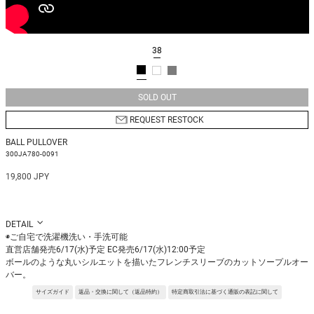
38
SOLD OUT
REQUEST RESTOCK
BALL PULLOVER
300JA780-0091
19,800 JPY
DETAIL
◉ご自宅で洗濯機洗い・手洗可能
直営店舗発売6/17(水)予定 EC発売6/17(水)12:00予定
ボールのような丸いシルエットを描いたフレンチスリーブのカットソープルオー
バー。
反転パターンを駆使した立体感のあるシルエットで、生地と身体の間に空間がで
サイズガイド
返品・交換に関して（返品特約）
特定商取引法に基づく通販の表記に関して
き暑く感じづらい着心地を目指しました。
二の腕周りをカバーしてくれる肩巾も着用時の嬉しいポイントです。