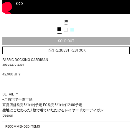
38
SOLD OUT
REQUEST RESTOCK
FABRIC DOCKING CARDIGAN
300JS270-2301
42,900 JPY
DETAIL
◉ご自宅で手洗可能
直営店舗発売5/1(金)予定 EC発売5/1(金)12:00予定
生地にこだわった1枚で着ていただけるレイヤードカーディガン
Design
レイヤードスタイルがしにくくなる季節に重宝するシャツ地ドッキングの1枚で
差がつくデザインカーディガン。
RECOMMENDED ITEMS
着心地の良いコットン糸に、シアー感のあるシャツ地の組み合わせで涼しく快適