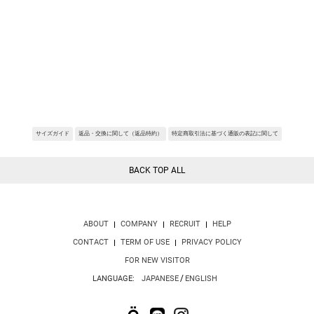
に着用できます。
ワントーンのドッキングで大人っぽく仕上げています。
Fabric:マコ コットン (Mako Cotton):繊維が非常に長く（エジプト超長綿）、絹
のような光沢と極上の柔らかさが特徴。
耐久性や吸湿性・通気性に優れています。
REQUEST RESTOCK
REQUEST RESTOCK
REQUEST RESTOCK
エクストラ クリーン (EXTRA CLEAN):不純物などが徹底的に除去され、さらに高
品質に仕上げられております。
一般的なマココットン（エジプト超長綿）の中でも、特に肌触りの滑らかさや、
糸・生地の仕上がりの美しさを追求しています。
。
サイズガイド
返品・交換に関して（返品特約）
特定商取引法に基づく通販の表記に関して
※サンプルを使用して撮影しております。実際の商品と仕様が異なる場合がござ
います。予めご了承ください。
※トルソ着用画像の色味が実物に近いです。但し、お使いの端末により表示され
BACK TOP ALL
る色味に多少の違いが生じます。
※屋外撮影の画像は、光の照射や角度により、実物と多少の差異が生じます。
ABOUT
COMPANY
RECRUIT
HELP
CONTACT
TERM OF USE
PRIVACY POLICY
FOR NEW VISITOR
/
LANGUAGE:
JAPANESE
ENGLISH