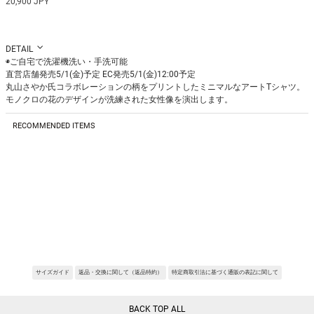
20,900 JPY
DETAIL
◉ご自宅で洗濯機洗い・手洗可能
直営店舗発売5/1(金)予定 EC発売5/1(金)12:00予定
丸山さやか氏コラボレーションの柄をプリントしたミニマルなアートTシャツ。
モノクロの花のデザインが洗練された女性像を演出します。
Fabric:art work- Puffy Flower:自由の花。
小さな棘を身に纏っている。
RECOMMENDED ITEMS
※サンプルを使用して撮影しております。実際の商品と仕様が異なる場合がござ
います。予めご了承ください。
※トルソ着用画像の色味が実物に近いです。但し、お使いの端末により表示され
る色味に多少の違いが生じます。
※屋外撮影の画像は、光の照射や角度により、実物と多少の差異が生じます。
REQUEST RESTOCK
REQUEST RESTOCK
REQUEST RESTOCK
サイズガイド
返品・交換に関して（返品特約）
特定商取引法に基づく通販の表記に関して
BACK TOP ALL