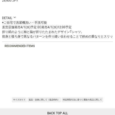
26,400 JPY
DETAIL
◉ご自宅で洗濯機洗い・手洗可能
直営店舗発売4/1(水)予定 EC発売4/1(水)12:00予定
折り紙のように袖と脇が折りたたまれたデザインTシャツ。
前身と後ろ身で異なるパターンを作り縫い合わせることで斜めの重なりとスリッ
トができシンプルなTシャツとの差を出せる1着です。
シルエットはBOX型のため、パンツスタイル・スカートスタイルどちらとも相性
RECOMMENDED ITEMS
が良いです。
Fabric:60/2天竺を26Ｇで編立した素材。
編みゲージが一般的なゲージより少しゆるいゲージにはなっていますが、あまり
ないゲージでの編立の為透け感もなく着用しやすい素材感。
※サンプルを使用して撮影しております。実際の商品と仕様が異なる場合がござ
います。予めご了承ください。
REQUEST RESTOCK
REQUEST RESTOCK
※トルソ着用画像の色味が実物に近いです。但し、お使いの端末により表示され
る色味に多少の違いが生じます。
※屋外撮影の画像は、光の照射や角度により、実物と多少の差異が生じます。
サイズガイド
返品・交換に関して（返品特約）
特定商取引法に基づく通販の表記に関して
BACK TOP ALL