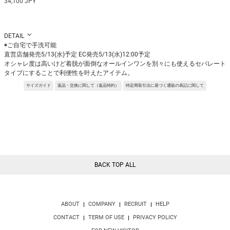
34,100 JPY
DETAIL
◉ご自宅で手洗可能
直営店舗発売5/13(水)予定 EC発売5/13(水)12:00予定
オシャレ度は高いけど着脱が面倒なオールインワンを別々にも使えるセパレート
タイプにすることで利便性を叶えたアイテム。
インナーいらず1枚で着れるカップ付きが嬉しいポイント。
サイズガイド
返品・交換に関して（返品特約）
特定商取引法に基づく通販の表記に関して
街着のインナーとしてもジムウェアとしても様々な場面で活躍しそうなアイテム
です。
Fabric:時代を先導するEconyl?と革新的な技術により生まれた最新のテクノ素
材。
元オリンピックのメダリストが率いる選手による実験により、これまでの競業他
社同類の素材の２倍の耐久性を誇る、驚くべき結果を出しています。
※サンプルを使用して撮影しております。実際の商品と仕様が異なる場合がござ
います。予めご了承ください。
BACK TOP ALL
※トルソ着用画像の色味が実物に近いです。但し、お使いの端末により表示され
る色味に多少の違いが生じます。
※屋外撮影の画像は、光の照射や角度により、実物と多少の差異が生じます。
ABOUT
COMPANY
RECRUIT
HELP
CONTACT
TERM OF USE
PRIVACY POLICY