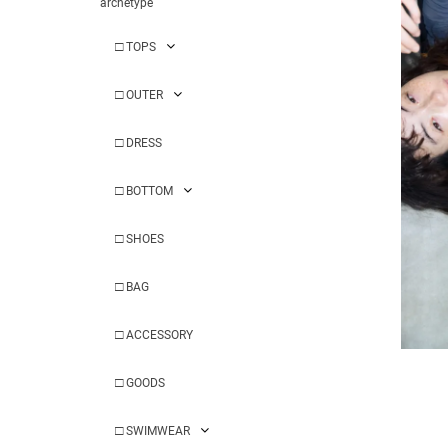
archetype
□
TOPS
□
OUTER
□
DRESS
□
BOTTOM
□
SHOES
□
BAG
□
ACCESSORY
□
GOODS
□
SWIMWEAR