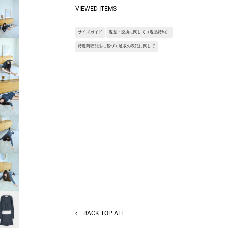
ンワンを別々にも使えるセパレートタイプに
VIEWED ITEMS
することで利便性を叶えたアイテム。
インナーいらず1枚で着れるカップ付きが嬉
サイズガイド
返品・交換に関して（返品特約）
しいポイント。
街着のインナーとしてもジムウェアとしても
特定商取引法に基づく通販の表記に関して
様々な場面で活躍しそうなアイテムです。
Fabric:時代を先導するEconyl?と革新的な技
術により生まれた最新のテクノ素材。
元オリンピックのメダリストが率いる選手に
よる実験により、これまでの競業他社同類の
素材の２倍の耐久性を誇る、驚くべき結果を
出しています。
※サンプルを使用して撮影しております。実
際の商品と仕様が異なる場合がございます。
予めご了承ください。
※トルソ着用画像の色味が実物に近いです。
但し、お使いの端末により表示される色味に
多少の違いが生じます。
※屋外撮影の画像は、光の照射や角度によ
り、実物と多少の差異が生じます。
BACK TOP ALL