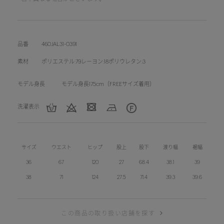
品番
460JAL31-0391
素材
ポリエステル:79レーヨン:18ポリウレタン:3
モデル身長
モデル身長175cm（FREEサイズ着用）
洗濯表示
サイズ
ウエスト
ヒップ
股上
股下
渡り幅
裾幅
36
67
120
27
68.4
38.1
39
38
71
124
27.5
71.4
39.3
39.6
この商品の取り扱い店舗を探す