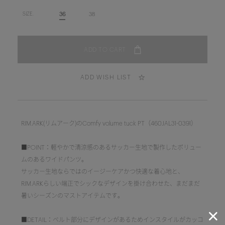
36
38
SIZE.
ADD WISH LIST
RIM.ARK(リムアーク)のComfy volume tuck PT（460JAL31-0391）
■POINT：軽やかで清涼感のあるサッカー生地で製作したボリュー
ムのあるワイドパンツ。
サッカー生地ならではのイージーケアかつ快適な着心地と、
RIM.ARKらしい端正でシックなデザインを掛け合わせた、まだまだ
暑いシーズンのマストアイテムです。
■DETAIL：ベルト部分にデザインがあるためインスタイルがカッコ