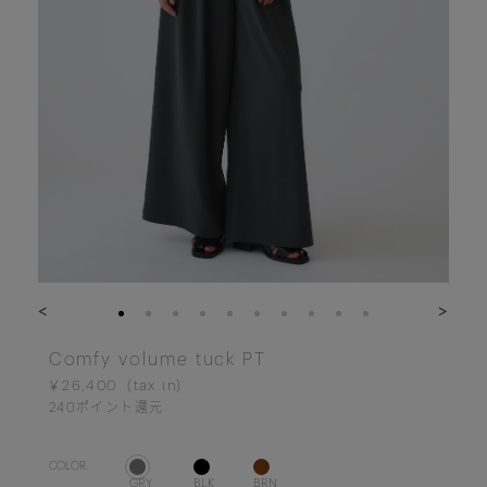
<
>
Comfy volume tuck PT
￥26,400
240
ポイント還元
COLOR.
GRY
BLK
BRN