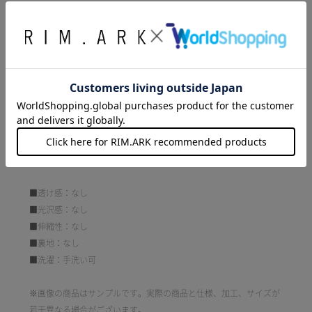
良く決まります。
こちらは数年前に発売し大好評だったパンツで、今年は共生地で製
作したComfy vest tops (460JAL30-0381) とセットアップ提案で復
刻しました。
■STYLING：同素材Comfy vest tops (460JAL30-0381) とセットア
ップでリラクシーさとモード感を兼ね備えた洗練された着こなし
に。
コンパクトなトップスを合わせたメリハリのあるスタイルもおすす
めです。
■透け感：なし
■光沢感：なし
■伸縮性：なし
■裏地：なし
■洗濯：手洗い可
※画像の商品はサンプルです。実際の商品と仕様、加工、サイズが
若干異なる場合がございます。