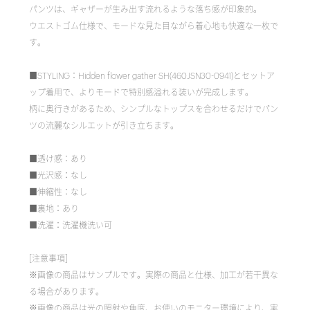
パンツは、ギャザーが生み出す流れるような落ち感が印象的。
ウエストゴム仕様で、モードな見た目ながら着心地も快適な一枚で
す。
■STYLING：Hidden flower gather SH(460JSN30-0941)とセットア
ップ着用で、よりモードで特別感溢れる装いが完成します。
柄に奥行きがあるため、シンプルなトップスを合わせるだけでパン
ツの流麗なシルエットが引き立ちます。
■透け感：あり
■光沢感：なし
■伸縮性：なし
■裏地：あり
■洗濯：洗濯機洗い可
[注意事項]
※画像の商品はサンプルです。実際の商品と仕様、加工が若干異な
る場合があります。
※画像の商品は光の照射や角度、お使いのモニター環境により、実