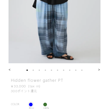
<
>
Hidden flower gather PT
￥33,000
300
ポイント還元
COLOR.
BLU
GRN