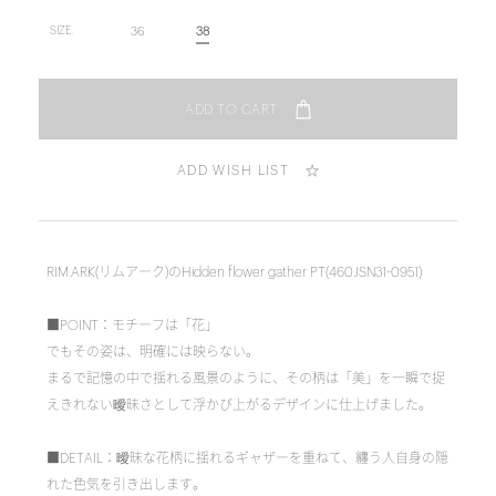
36
38
SIZE.
ADD WISH LIST
RIM.ARK(リムアーク)のHidden flower gather PT(460JSN31-0951)
■POINT：モチーフは「花」
でもその姿は、明確には映らない。
まるで記憶の中で揺れる風景のように、その柄は「美」を一瞬で捉
えきれない曖昧さとして浮かび上がるデザインに仕上げました。
■DETAIL：曖昧な花柄に揺れるギャザーを重ねて、纏う人自身の隠
れた色気を引き出します。