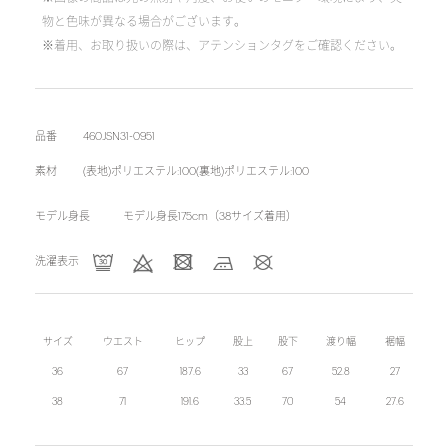
物と色味が異なる場合がございます。
※着用、お取り扱いの際は、アテンションタグをご確認ください。
品番
460JSN31-0951
素材
(表地)ポリエステル:100(裏地)ポリエステル:100
モデル身長
モデル身長175cm（38サイズ着用）
洗濯表示
サイズ
ウエスト
ヒップ
股上
股下
渡り幅
裾幅
36
67
187.6
33
67
52.8
27
38
71
191.6
33.5
70
54
27.6