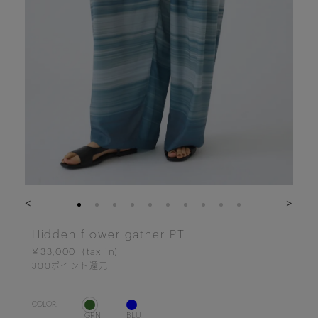
<
>
Hidden flower gather PT
￥33,000
300
ポイント還元
COLOR.
GRN
BLU