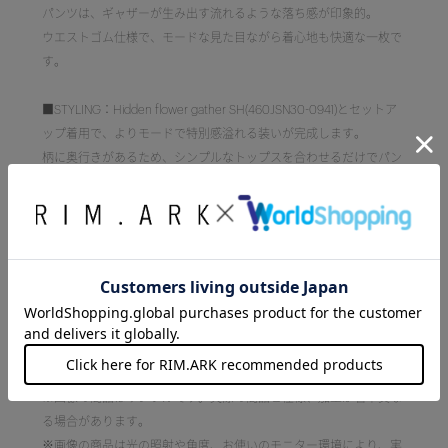
パンツは、ギャザーが生み出す流れるような落ち感が印象的。
ウエストゴム仕様で、モードな見た目ながら着心地も快適な一枚で
す。
■STYLING：Hidden flower gather SH(460JSN30-0941)とセットア
ップ着用で、よりモードで特別感溢れる装いが完成します。
柄に奥行きがあるため、シンプルなトップスを合わせるだけでパン
ツの流麗なシルエットが引き立ちます。
■透け感：あり
■光沢感：なし
■伸縮性：なし
■裏地：あり
■洗濯：洗濯機洗い可
[注意事項]
※画像の商品はサンプルです。実際の商品と仕様、加工が若干異な
る場合があります。
※画像の商品は光の照射や角度、お使いのモニター環境により、実