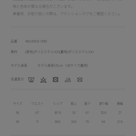
物と色味が異なる場合がございます。
※着用、お取り扱いの際は、アテンションタグをご確認ください。
品番
460JSN31-0951
素材
(表地)ポリエステル:100(裏地)ポリエステル:100
モデル身長
モデル身長172cm（38サイズ着用）
洗濯表示
サイズ
ウエスト
ヒップ
股上
股下
渡り幅
裾幅
36
67
187.6
33
67
52.8
27
38
71
191.6
33.5
70
54
27.6