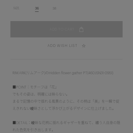
36
38
SIZE.
ADD WISH LIST
RIM.ARK(リムアーク)のHidden flower gather PT(460JSN31-0951)
■POINT：モチーフは「花」
でもその姿は、明確には映らない。
まるで記憶の中で揺れる風景のように、その柄は「美」を一瞬で捉
えきれない曖昧さとして浮かび上がるデザインに仕上げました。
■DETAIL：曖昧な花柄に揺れるギャザーを重ねて、纏う人自身の隠
れた色気を引き出します。