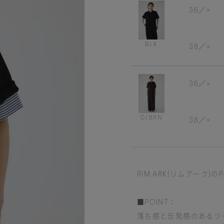
36
×
BLK
38
×
36
×
D/BRN
38
×
RIM.ARK(リムアーク)のPolo
■POINT：
落ち感と反発感のあるツ