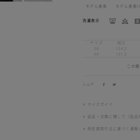
モデル身長
モデル身長1
洗濯表示
サイズ
総丈
36
134.2
38
137.2
この商
シェア
サイズガイド
返品・交換に関して（返品
特定商取引法に基づく通販