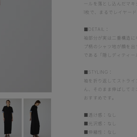
ールを落とし込んだマキ
1枚で、まるでレイヤー
■DETAIL：
袖部分が実は二重構造に
プ柄のシャツ地が顔を出す
である「隠しディティー
■STYLING：
袖を折り返してストライ
ん、そのまま伸ばしてミ
おすすめです。
■透け感：なし
■光沢感：なし
■伸縮性：なし