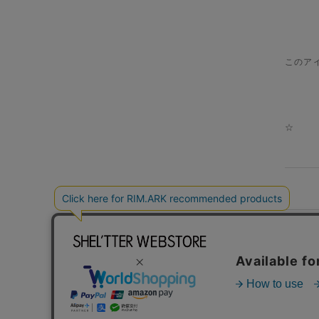
このア
☆
HELP
TERM OF USE
PRIVACY POLICY
特商法表記