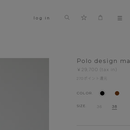
log in
Polo design m
￥29,700
270
ポイント還元
COLOR.
SIZE.
36
38