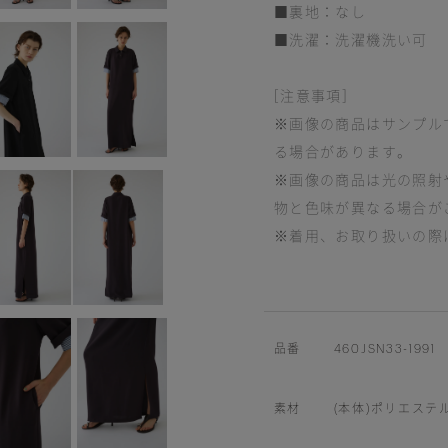
■裏地：なし
■洗濯：洗濯機洗い可
[注意事項]
※画像の商品はサンプル
る場合があります。
※画像の商品は光の照射
物と色味が異なる場合が
※着用、お取り扱いの際
品番
460JSN33-1991
素材
(本体)ポリエステル