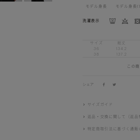
モデル身長
モデル身長1
洗濯表示
サイズ
総丈
36
134.2
38
137.2
この商
シェア
サイズガイド
返品・交換に関して（返品
特定商取引法に基づく通販