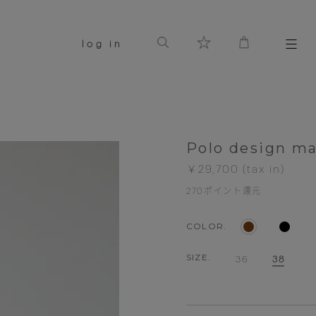
log in
Polo design m
￥29,700
270
ポイント還元
COLOR.
SIZE.
36
38