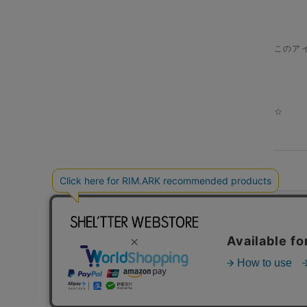
このア
☆
HELP
TERM OF USE
PRIVACY POLICY
特商法表記