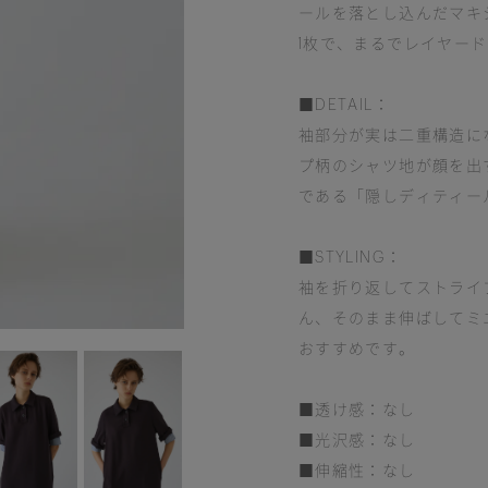
ールを落とし込んだマキ
1枚で、まるでレイヤー
■DETAIL：
袖部分が実は二重構造に
プ柄のシャツ地が顔を出す
である「隠しディティー
■STYLING：
袖を折り返してストライ
ん、そのまま伸ばしてミ
おすすめです。
■透け感：なし
■光沢感：なし
■伸縮性：なし