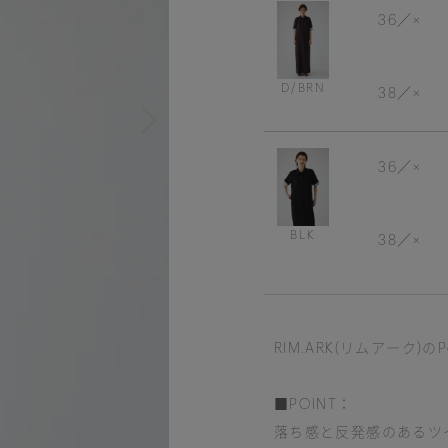
36
×
D/BRN
38
×
36
×
BLK
38
×
RIM.ARK(リムアーク)のPolo
■POINT：
落ち感と反発感のあるツ