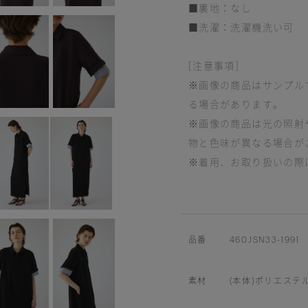
■裏地：なし
■洗濯：洗濯機洗い可
[注意事項]
※画像の商品はサンプル
る場合があります。
※画像の商品は光の照射
物と色味が異なる場合が
※着用、お取り扱いの際
品番
460JSN33-1991
素材
(本体)ポリエステル