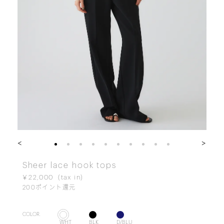
<
>
Sheer lace hook tops
￥22,000
200
ポイント還元
COLOR.
WHT
BLK
D/BLU