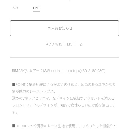
FREE
SIZE.
ADD WISH LIST
RIM.ARK(リムアーク)のSheer lace hook tops(460JSL80-2391)
■POINT：編み組織による程よい透け感と、凹凸のある華やかな表
情が魅力のレーストップス。
深めのVネックとミニマルなデザインに繊細なアクセントを添える
フロントフックのデザインが、知的で女性らしい抜け感を演出しま
す。
■DETAIL：やや薄手のレース生地を使用し、さらりとした肌触りと