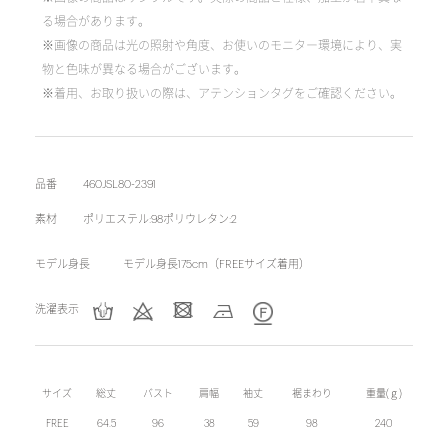
る場合があります。
※画像の商品は光の照射や角度、お使いのモニター環境により、実
物と色味が異なる場合がございます。
※着用、お取り扱いの際は、アテンションタグをご確認ください。
品番
460JSL80-2391
素材
ポリエステル:98ポリウレタン:2
モデル身長
モデル身長175cm（FREEサイズ着用）
洗濯表示
サイズ
総丈
バスト
肩幅
袖丈
裾まわり
重量(ｇ)
FREE
64.5
96
38
59
98
240