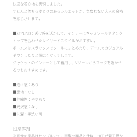
快適な着心地を実現しました。
すとんと落ちるゆとりのあるシルエットが、気負わない大人の余裕
を感じさせます。
■STYLING：透け感を活かして、インナーにキャミソールやタンク
トップを合わせたレイヤードスタイルがおすすめ。
ボトムスはスラックスでクールにまとめたり、デニムでカジュアル
ダウンしたりと幅広くマッチします。
ジャケットのインナーとして着用し、Vゾーンからフックを覗かせ
るのもおすすめです。
■透け感：あり
■裏地：なし
■伸縮性：ややあり
■光沢感：なし
■洗濯：手洗い可
[注意事項]
※画像の商品はサンプルです。実際の商品と仕様、加工が若干異な