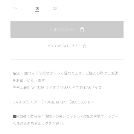
36
38
SIZE.
ADD WISH LIST
※36、38サイズで総丈が大きく異なります。ご購入の際はご確認
をお願いいたします。
モデル着用 WHT;36 サイズ GRY:38サイズ BLK:38サイズ
RIM.ARK(リムアーク)のGauze tank（460ISL80-1111）
■POINT：柔らかく肌触りの良いコットン100％の生地で、シアー
な清涼感のあるルックスが魅力。