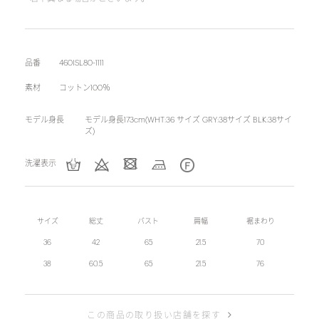
品番
460ISL80-1111
素材
コットン100％
モデル身長
モデル身長173cm(WHT:36 サイズ GRY:38サイズ BLK:38サイ
ズ)
洗濯表示
サイズ
総丈
バスト
肩幅
裾まわり
36
42
65
21.5
70
38
60.5
65
21.5
76
この商品の取り扱い店舗を探す