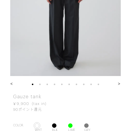
<
>
Gauze tank
￥9,900
90
ポイント還元
COLOR.
WHT
BLK
LIME
GRY