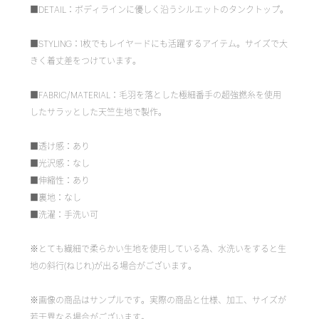
■DETAIL：ボディラインに優しく沿うシルエットのタンクトップ。
■STYLING：1枚でもレイヤードにも活躍するアイテム。サイズで大
きく着丈差をつけています。
■FABRIC/MATERIAL：毛羽を落とした極細番手の超強撚糸を使用
したサラッとした天竺生地で製作。
■透け感：あり
■光沢感：なし
■伸縮性：あり
■裏地：なし
■洗濯：手洗い可
※とても繊細で柔らかい生地を使用している為、水洗いをすると生
地の斜行(ねじれ)が出る場合がございます。
※画像の商品はサンプルです。実際の商品と仕様、加工、サイズが
若干異なる場合がございます。