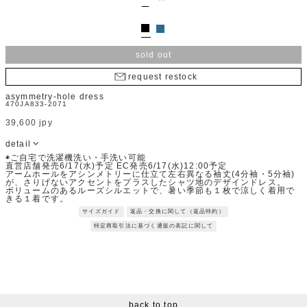
sold out
request restock
asymmetry-hole dress
470JA833-2071
39,600 jpy
detail
◉ご自宅で洗濯機洗い・手洗い可能
直営店舗発売6/17(水)予定 EC発売6/17(水)12:00予定
アームホールをアシンメトリーに仕立て左右異なる袖丈(4分袖・5分袖)
が、さりげないアクセントをプラスしたシャツ地のデザインドレス。
ボリュームのあるルーズシルエットで、暑い季節も１枚で涼しく着用で
きる１着です。
Fabric：ハイゲージに編まれたポリエステル、ポリウレタンのスムース
サイズガイド
返品・交換に関して（返品特約）
素材です。
サラッとした快適な着心地でストレスフリーに着用していただけます。
特定商取引法に基づく通販の表記に関して
※サンプルを使用して撮影しております。実際の商品と仕様が異なる場
合がございます。予めご了承ください。
※トルソ着用画像の色味が実物に近いです。但し、お使いの端末により
表示される色味に多少の違いが生じます。
※屋外撮影の画像は、光の照射や角度により、実物と多少の差異が生じ
ます。
back to top