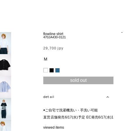
flowline shirt
470JA430-0121
29,700 jpy
M
sold out
detail
◉ご自宅で洗濯機洗い・手洗い可能
直営店舗発売6/17(水)予定 EC発売6/17(水)1
2:00予定
viewed items