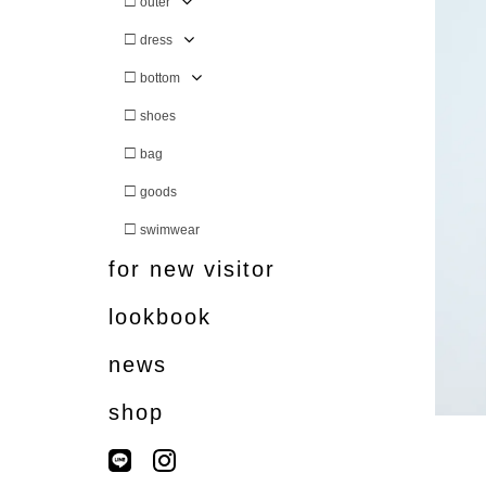
□
outer
□
dress
□
bottom
□
shoes
□
bag
□
goods
□
swimwear
for new visitor
lookbook
news
shop