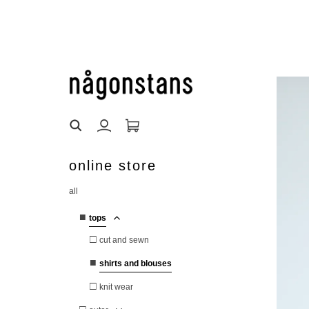
online store
all
■
tops
□
cut and sewn
■
shirts and blouses
□
knit wear