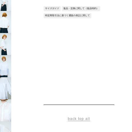
川の流れをイメージしたフローラインの切り
替えが印象的なシャツ。
サイズガイド
返品・交換に関して（返品特約）
短め丈でボトムスとのバランスが取りやす
特定商取引法に基づく通販の表記に関して
く、カットソーとのコンビネーションによ
り、軽やかでリラックスした着心地を実現し
ています。
暑い季節にも快適に着用できる１着です。
Fabric：しなやかな風合いでケアのしやすい
ポリエステルと滑らかなレーヨンのサイロコ
ンパクトヤーンを使用したブロード素材。
毛羽の少ないクリアな表面感と心地よい肌触
りが特徴。
※サンプルを使用して撮影しております。実
際の商品と仕様が異なる場合がございます。
予めご了承ください。
※トルソ着用画像の色味が実物に近いです。
但し、お使いの端末により表示される色味に
back top all
多少の違いが生じます。
※屋外撮影の画像は、光の照射や角度によ