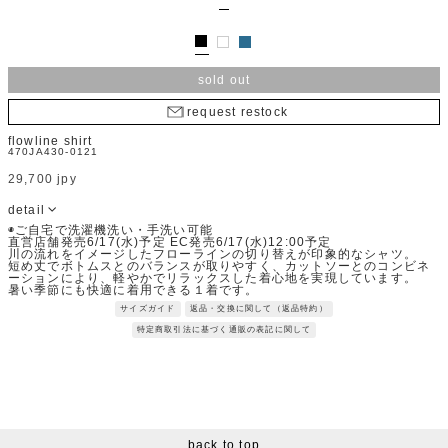
sold out
request restock
flowline shirt
470JA430-0121
29,700 jpy
detail
◉ご自宅で洗濯機洗い・手洗い可能
直営店舗発売6/17(水)予定 EC発売6/17(水)12:00予定
川の流れをイメージしたフローラインの切り替えが印象的なシャツ。
短め丈でボトムスとのバランスが取りやすく、カットソーとのコンビネ
ーションにより、軽やかでリラックスした着心地を実現しています。
暑い季節にも快適に着用できる１着です。
Fabric：しなやかな風合いでケアのしやすいポリエステルと滑らかなレ
サイズガイド
返品・交換に関して（返品特約）
ーヨンのサイロコンパクトヤーンを使用したブロード素材。
毛羽の少ないクリアな表面感と心地よい肌触りが特徴。
特定商取引法に基づく通販の表記に関して
※サンプルを使用して撮影しております。実際の商品と仕様が異なる場
合がございます。予めご了承ください。
※トルソ着用画像の色味が実物に近いです。但し、お使いの端末により
表示される色味に多少の違いが生じます。
※屋外撮影の画像は、光の照射や角度により、実物と多少の差異が生じ
ます。
back to top