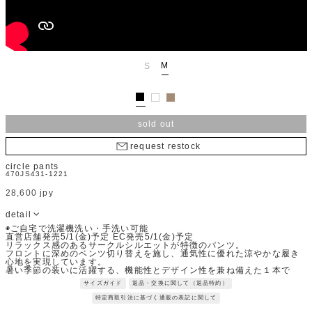
M
S
sold out
request restock
circle pants
470JS431-1221
28,600 jpy
detail
◉ご自宅で洗濯機洗い・手洗い可能
直営店舗発売5/1(金)予定 EC発売5/1(金)予定
リラックス感のあるサークルシルエットが特徴のパンツ。
フロントに深めのベンツ切り替えを施し、通気性に優れた涼やかな履き
心地を実現しています。
暑い季節の装いに活躍する、機能性とデザイン性を兼ね備えた１本で
す。
サイズガイド
返品・交換に関して（返品特約）
Fabric：シリコン加工によって適度な反発感としっとりした肌触りが特
徴のタイプライター素材。
特定商取引法に基づく通販の表記に関して
チンツ加工による程よい光沢感もポイントです。