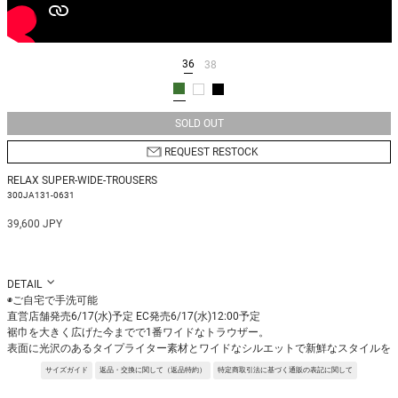
36
38
SOLD OUT
REQUEST RESTOCK
RELAX SUPER-WIDE-TROUSERS
300JA131-0631
39,600 JPY
DETAIL
◉ご自宅で手洗可能
直営店舗発売6/17(水)予定 EC発売6/17(水)12:00予定
裾巾を大きく広げた今までで1番ワイドなトラウザー。
表面に光沢のあるタイプライター素材とワイドなシルエットで新鮮なスタイルを
楽しめます。
サイズガイド
返品・交換に関して（返品特約）
特定商取引法に基づく通販の表記に関して
Fabric:タイプライター生地にシリコン含侵コーティングのうえタンブラー加工
をしたもの。