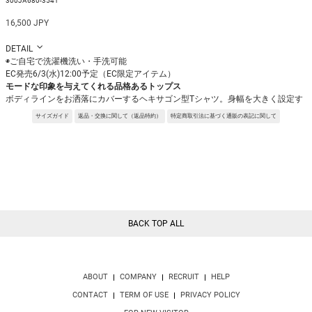
300JA680-3541
16,500 JPY
DETAIL
◉ご自宅で洗濯機洗い・手洗可能
EC発売6/3(水)12:00予定（EC限定アイテム）
モードな印象を与えてくれる品格あるトップス
ボディラインをお洒落にカバーするヘキサゴン型Tシャツ。身幅を大きく設定す
ることで風通しがよく涼やかに着用でき、ドレープ感を出すことでボディライン
サイズガイド
返品・交換に関して（返品特約）
特定商取引法に基づく通販の表記に関して
をお洒落にカバーしつつENFÖLDらしい独特なシルエットを演出するTシャツで
す。
※サンプルを使用して撮影しております。実際の商品と仕様が異なる場合がござ
います。予めご了承ください。
※トルソ着用画像の色味が実物に近いです。但し、お使いの端末により表示され
る色味に多少の違いが生じます。
※屋外撮影の画像は、光の照射や角度により、実物と多少の差異が生じます。
BACK TOP ALL
ABOUT
COMPANY
RECRUIT
HELP
CONTACT
TERM OF USE
PRIVACY POLICY