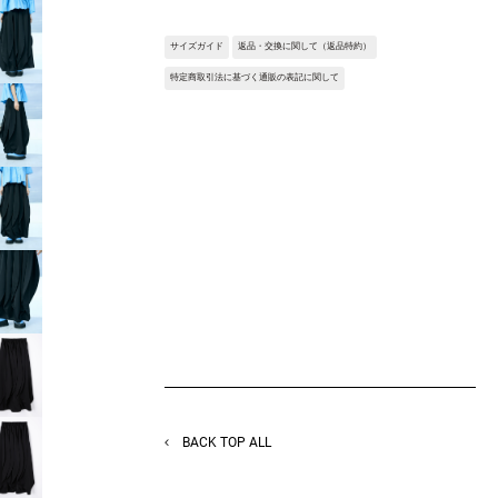
キリさせて、裾に向かってフワッと広がるシ
ルエットの強弱がポイントです。
サイズガイド
返品・交換に関して（返品特約）
ウエストがフルゴム仕様で締め付けなくリラ
ックスして着用できます。
特定商取引法に基づく通販の表記に関して
Fabric:シルクの様な光沢感と軋み感をもつ、
トリアセテートサテンツイル。
横糸に張り感のあるポリエステルを使ってお
り、程よい風合いを出しています。
※サンプルを使用して撮影しております。実
際の商品と仕様が異なる場合がございます。
予めご了承ください。
※トルソ着用画像の色味が実物に近いです。
但し、お使いの端末により表示される色味に
多少の違いが生じます。
※屋外撮影の画像は、光の照射や角度によ
り、実物と多少の差異が生じます。
BACK TOP ALL