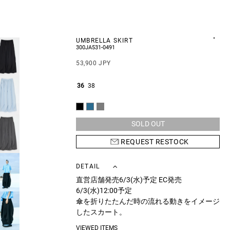
UMBRELLA SKIRT
300JA531-0491
53,900 JPY
36
38
SOLD OUT
REQUEST RESTOCK
DETAIL
直営店舗発売6/3(水)予定 EC発売
6/3(水)12:00予定
傘を折りたたんだ時の流れる動きをイメージ
したスカート。
ウエスト部分を折り返してたたんでいきスッ
VIEWED ITEMS