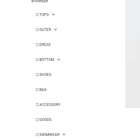
archetype
□
TOPS
□
OUTER
□
DRESS
□
BOTTOM
□
SHOES
□
BAG
□
ACCESSORY
□
GOODS
□
SWIMWEAR