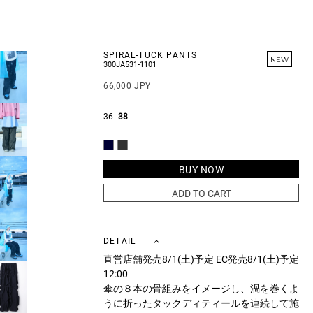
SPIRAL-TUCK PANTS
NEW
300JA531-1101
66,000 JPY
36
38
BUY NOW
ADD TO CART
DETAIL
直営店舗発売8/1(土)予定 EC発売8/1(土)予定
12:00
傘の８本の骨組みをイメージし、渦を巻くよ
うに折ったタックディティールを連続して施