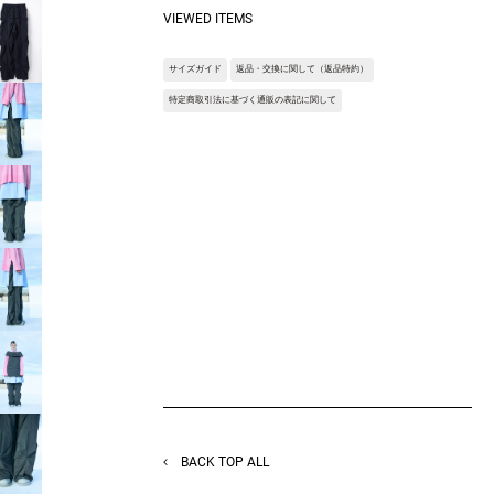
したデザインパンツ。
VIEWED ITEMS
凝ったディティールをストレートシルエット
に落とし込み、ウエストをフルゴム仕様にす
サイズガイド
返品・交換に関して（返品特約）
ることで日常使いしやすいアイテムになって
います。
特定商取引法に基づく通販の表記に関して
素材説明:サイロスパン糸を使用した、梳毛
のような質感、風合いのTR素材。
TOP糸を使用することで、深みのある杢カラ
ーを表現。
Pu混の2WAYストレッチでストレスフリーな
着心地のイージーケア素材。
※サンプルを使用して撮影しております。実
際の商品と仕様が異なる場合がございます。
予めご了承ください。
※トルソ着用画像の色味が実物に近いです。
但し、お使いの端末により表示される色味に
多少の違いが生じます。
※屋外撮影の画像は、光の照射や角度によ
り、実物と多少の差異が生じます。
BACK TOP ALL