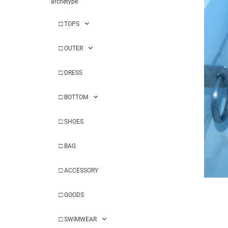
archetype
□
TOPS
□
OUTER
□
DRESS
□
BOTTOM
□
SHOES
□
BAG
□
ACCESSORY
□
GOODS
□
SWIMWEAR