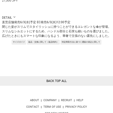
27,500 JPY
DETAIL
直営店舗発売6/3(水)予定 EC発売6/3(水)12:00予定
閉じた姿がスリムでスタイリッシュに持つことができるエレガントな傘が登場。
スリムなシルエットにするため、ハンドル部分と石突も細いものを選びました。
広げたときにもスマートな印象になるよう、華奢で主張のない露先にしました。
※サンプルを使用して撮影しております。実際の商品と仕様が異なる場合がござ
サイズガイド
返品・交換に関して（返品特約）
特定商取引法に基づく通販の表記に関して
います。予めご了承ください。
※トルソ着用画像の色味が実物に近いです。但し、お使いの端末により表示され
る色味に多少の違いが生じます。
※屋外撮影の画像は、光の照射や角度により、実物と多少の差異が生じます。
BACK TOP ALL
ABOUT
COMPANY
RECRUIT
HELP
CONTACT
TERM OF USE
PRIVACY POLICY