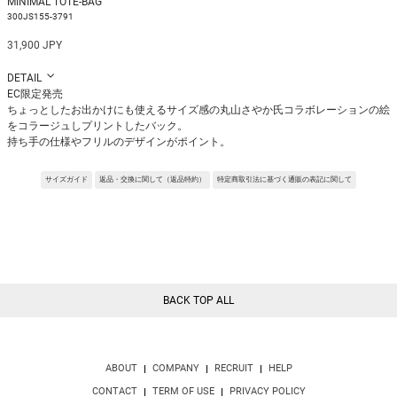
MINIMAL TOTE-BAG
300JS155-3791
31,900 JPY
DETAIL
EC限定発売
ちょっとしたお出かけにも使えるサイズ感の丸山さやか氏コラボレーションの絵
をコラージュしプリントしたバック。
持ち手の仕様やフリルのデザインがポイント。
バックの内側にある紐を絞ることでバックの口を閉めることができます。
※21SS同型素材違い※サンプルを使用して撮影しております。実際の商品と仕
サイズガイド
返品・交換に関して（返品特約）
特定商取引法に基づく通販の表記に関して
様が異なる場合がございます。予めご了承ください。
※トルソ着用画像の色味が実物に近いです。但し、お使いの端末により表示され
る色味に多少の違いが生じます。
※屋外撮影の画像は、光の照射や角度により、実物と多少の差異が生じます。
BACK TOP ALL
ABOUT
COMPANY
RECRUIT
HELP
CONTACT
TERM OF USE
PRIVACY POLICY