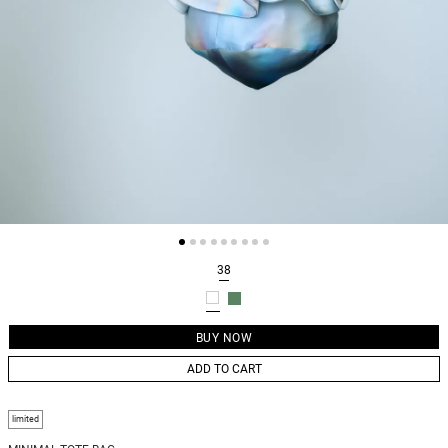
38
ADD TO CART
limited