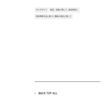
を寄せたリボンモチーフをあしらった個性あ
るデザインTシャツ。
サイズガイド
返品・交換に関して（返品特約）
フロントのポイント付けでスタイルの邪魔を
しない着やすいデザインものになっていま
特定商取引法に基づく通販の表記に関して
す。
Fabric:しなやかな風合いが特長の60/2天
竺。
シルケット加工により、綿本来の光沢を引き
出した美しい素材。
度目を詰めて編み上げることにより、キメ細
やかな目面に仕上げています。
※サンプルを使用して撮影しております。実
際の商品と仕様が異なる場合がございます。
予めご了承ください。
※トルソ着用画像の色味が実物に近いです。
但し、お使いの端末により表示される色味に
多少の違いが生じます。
※屋外撮影の画像は、光の照射や角度によ
り、実物と多少の差異が生じます。
BACK TOP ALL