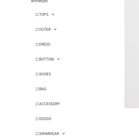
archetype
□
TOPS
□
OUTER
□
DRESS
□
BOTTOM
□
SHOES
□
BAG
□
ACCESSORY
□
GOODS
□
SWIMWEAR