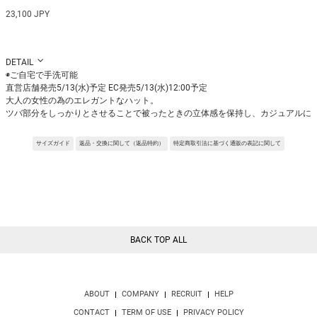
23,100 JPY
DETAIL
◉ご自宅で手洗可能
直営店舗発売5/13(水)予定 EC発売5/13(水)12:00予定
大人の女性の為のエレガントなハット。
ツバ部分をしっかりとさせることで被ったときの立体感を保持し、カジュアルに
ならず上品な印象を持たせてくれます。
ポイントにもなる取り外し可能な紐付きで、風で飛ぶ問題を解消してくれます。
サイズガイド
返品・交換に関して（返品特約）
特定商取引法に基づく通販の表記に関して
※サンプルを使用して撮影しております。実際の商品と仕様が異なる場合がござ
います。予めご了承ください。
※トルソ着用画像の色味が実物に近いです。但し、お使いの端末により表示され
る色味に多少の違いが生じます。
※屋外撮影の画像は、光の照射や角度により、実物と多少の差異が生じます。
BACK TOP ALL
ABOUT
COMPANY
RECRUIT
HELP
CONTACT
TERM OF USE
PRIVACY POLICY