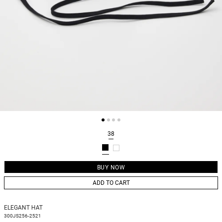
38
ADD TO CART
ELEGANT HAT
300JS256-2521