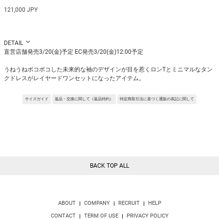
121,000 JPY
DETAIL
直営店舗発売3/20(金)予定 EC発売3/20(金)12:00予定
うねうねボコボコした未来的な袖のデザインが目を惹くロンTとミニマルなタン
クドレスがレイヤードワンセットになったアイテム。
ロンT、ドレスで2種類のプリントを大胆に施したアイコニックなデザイン。
別々でも着用できて、スタイリングの幅が広がり楽しめます。
サイズガイド
返品・交換に関して（返品特約）
特定商取引法に基づく通販の表記に関して
Fabric:Green Mood: (長方形) これは気分(mood)を抽象で表現した、ペンドロー
イング。
何層にもペンがレイヤーされていて、そのペンの軌跡によって繊細な感情の重な
りを表現。
窓の間(白いライン)の奥から光が差し込むようなイメージ。
原画はトレーシングペーパーに描いたもので、光にかざすと半分透けている。
※サンプルを使用して撮影しております。実際の商品と仕様が異なる場合がござ
BACK TOP ALL
います。予めご了承ください。
※トルソ着用画像の色味が実物に近いです。但し、お使いの端末により表示され
る色味に多少の違いが生じます。
※屋外撮影の画像は、光の照射や角度により、実物と多少の差異が生じます。
※店舗在庫に関しましては、直接店舗へお問い合わせください。
ABOUT
COMPANY
RECRUIT
HELP
※店舗在庫に関しましては、直接店舗へお問い合わせください。
CONTACT
TERM OF USE
PRIVACY POLICY