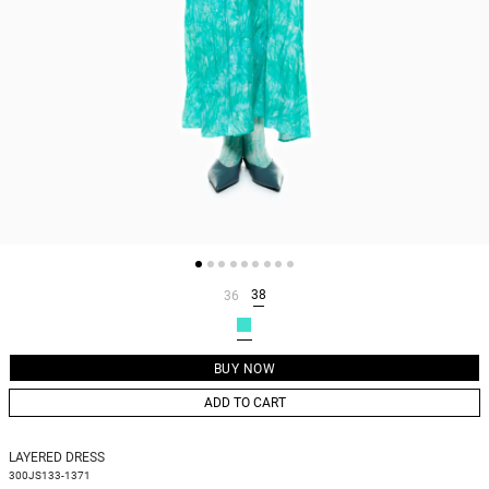
38
36
ADD TO CART
LAYERED DRESS
300JS133-1371