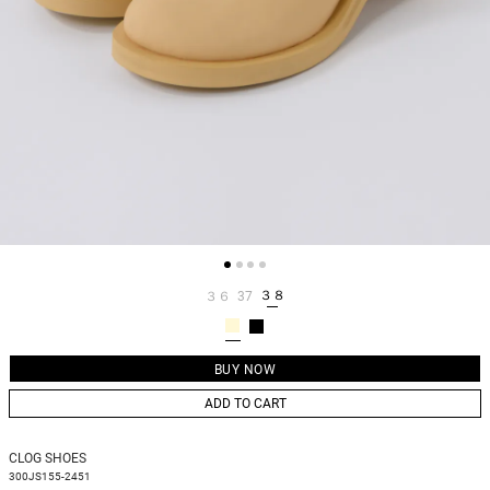
３８
３６
37
ADD TO CART
CLOG SHOES
300JS155-2451