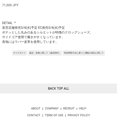
71,500 JPY
DETAIL
直営店舗発売3/4(水)予定 EC発売3/4(水)予定
ボテッとした丸みのあるシルエットが特徴のクロッグシューズ。
サイドゴア使用で履きやすくなっています。
表地にはラバー皮革を使用しています。
※サンプルを使用して撮影しております。実際の商品と仕様が異なる場合がござ
います。予めご了承ください。
サイズガイド
返品・交換に関して（返品特約）
特定商取引法に基づく通販の表記に関して
※トルソ着用画像の色味が実物に近いです。但し、お使いの端末により表示され
る色味に多少の違いが生じます。
※屋外撮影の画像は、光の照射や角度により、実物と多少の差異が生じます。
BACK TOP ALL
ABOUT
COMPANY
RECRUIT
HELP
CONTACT
TERM OF USE
PRIVACY POLICY