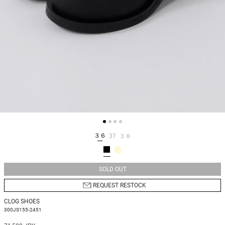
３６
37
３８
SOLD OUT
REQUEST RESTOCK
CLOG SHOES
300JS155-2451