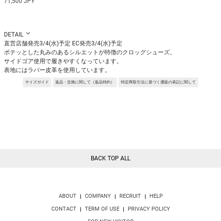
71,500 JPY
DETAIL
直営店舗発売3/4(水)予定 EC発売3/4(水)予定
ボテッとした丸みのあるシルエットが特徴のクロッグシューズ。
サイドゴア使用で履きやすくなっています。
表地にはラバー皮革を使用しています。
※サンプルを使用して撮影しております。実際の商品と仕様が異なる場合がござ
サイズガイド
返品・交換に関して（返品特約）
特定商取引法に基づく通販の表記に関して
います。予めご了承ください。
※トルソ着用画像の色味が実物に近いです。但し、お使いの端末により表示され
る色味に多少の違いが生じます。
※屋外撮影の画像は、光の照射や角度により、実物と多少の差異が生じます。
BACK TOP ALL
ABOUT
COMPANY
RECRUIT
HELP
CONTACT
TERM OF USE
PRIVACY POLICY