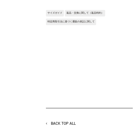
シンプルに着られるけど少し個性を持たせた
いという方にオススメです。
サイズガイド
返品・交換に関して（返品特約）
（CollectionLineのCell SKと同じシルエット
になります。
特定商取引法に基づく通販の表記に関して
）Fabric:80/1の超長綿を使用したタイプラ
イター二重織。
通常のタイプライターより柔らかなハリ感を
持たせていて二重織ならではの膨らみと反
発、適度な落ち感のある風合いに仕上げてい
る。
※サンプルを使用して撮影しております。実
際の商品と仕様が異なる場合がございます。
予めご了承ください。
※トルソ着用画像の色味が実物に近いです。
但し、お使いの端末により表示される色味に
多少の違いが生じます。
※屋外撮影の画像は、光の照射や角度によ
り、実物と多少の差異が生じます。
BACK TOP ALL