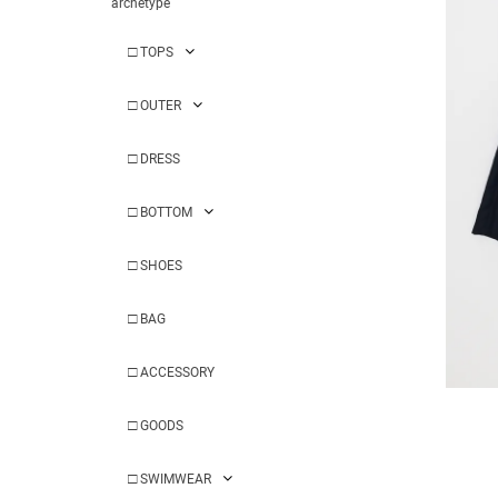
archetype
□
TOPS
□
OUTER
□
DRESS
□
BOTTOM
□
SHOES
□
BAG
□
ACCESSORY
□
GOODS
□
SWIMWEAR