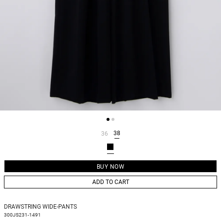
38
36
ADD TO CART
DRAWSTRING WIDE-PANTS
300JS231-1491