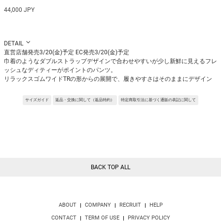
44,000 JPY
DETAIL
直営店舗発売3/20(金)予定 EC発売3/20(金)予定
巾着のようなダブルストラップデザインで合わせやすいが少し新鮮に見えるフレ
ッシュなディティーがポイントのパンツ。
リラックスゴムワイドTRの形からの展開で、履きやすさはそのままにデザイン
がプラスされています。
Fabric:タテヨコ2/72の平織りで、適度な打ち込みがあり、ドライな風合いが特
サイズガイド
返品・交換に関して（返品特約）
特定商取引法に基づく通販の表記に関して
徴。
通気性があり、清涼感のあるサマーウールに仕上げています。
細番手の糸を使用することにより復元力があり、シワになりにくいです。
※サンプルを使用して撮影しております。実際の商品と仕様が異なる場合がござ
います。予めご了承ください。
※トルソ着用画像の色味が実物に近いです。但し、お使いの端末により表示され
る色味に多少の違いが生じます。
BACK TOP ALL
※屋外撮影の画像は、光の照射や角度により、実物と多少の差異が生じます。
ABOUT
COMPANY
RECRUIT
HELP
CONTACT
TERM OF USE
PRIVACY POLICY