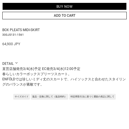
ADD TO CART
BOX PLEATS MIDI-SKIRT
300JS131-1561
64,900 JPY
DETAIL
直営店舗発売3/4(水)予定 EC発売3/4(水)12:00予定
春らしいカラーボックスプリーツスカート。
ENFÖLDでは珍しいミディ丈のスカートで、ハイソックスと合わせたスタイリン
グのバランスが素敵です。
同月展開のSILHOUETTE BIG SHIRTのドッキングパーツと素材が共通していて、
セットアップ感覚で合わせるのがオススメです。
サイズガイド
返品・交換に関して（返品特約）
特定商取引法に基づく通販の表記に関して
Fabric:ホップサックと呼ばれる平織りで、粗い織り目と軽やかな風合いが特徴
の素材。
※サンプルを使用して撮影しております。実際の商品と仕様が異なる場合がござ
います。予めご了承ください。
※トルソ着用画像の色味が実物に近いです。但し、お使いの端末により表示され
る色味に多少の違いが生じます。