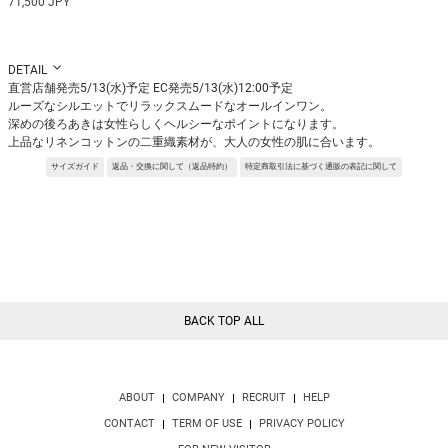
71,500 JPY
DETAIL
直営店舗発売5/13(水)予定 EC発売5/13(水)12:00予定
ルーズなシルエットでリラックスムードなオールインワン。
深めの後ろあきは女性らしくヘルシーなポイントになります。
上品なリネンコットンの二重織素材が、大人の女性の肌に合います。
Fabric:綿と麻を交織した高密度ダブルクロス。
サイズガイド
返品・交換に関して（返品特約）
特定商取引法に基づく通販の表記に関して
天然繊維のナチュラルな風合いと織り組織によってハリとコシを持たせたことで
高級感のある表情を表現している。
※サンプルを使用して撮影しております。実際の商品と仕様が異なる場合がござ
います。予めご了承ください。
※トルソ着用画像の色味が実物に近いです。但し、お使いの端末により表示され
る色味に多少の違いが生じます。
※屋外撮影の画像は、光の照射や角度により、実物と多少の差異が生じます。
BACK TOP ALL
ABOUT
COMPANY
RECRUIT
HELP
CONTACT
TERM OF USE
PRIVACY POLICY