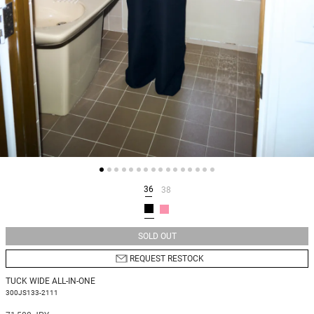
36
38
SOLD OUT
REQUEST RESTOCK
TUCK WIDE ALL-IN-ONE
300JS133-2111