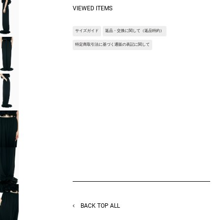
レープが繋がる上品なパンツ。
VIEWED ITEMS
裾をキュッとしないゆとりのあるシルエット
で履きやすく活動しやすくなっています。
サイズガイド
返品・交換に関して（返品特約）
Fabric:適度な膨らみと微毛調、及びストレッ
チ性を併せ持った特殊ポリエステルを使用し
特定商取引法に基づく通販の表記に関して
たジョーゼット生地。
快適な着心地感、マイルドで上品なパウダー
感、適度な反撥感とストレッチ感が丸みのあ
るドレープ性を表現。
※サンプルを使用して撮影しております。実
際の商品と仕様が異なる場合がございます。
予めご了承ください。
※トルソ着用画像の色味が実物に近いです。
但し、お使いの端末により表示される色味に
多少の違いが生じます。
※屋外撮影の画像は、光の照射や角度によ
り、実物と多少の差異が生じます。
BACK TOP ALL