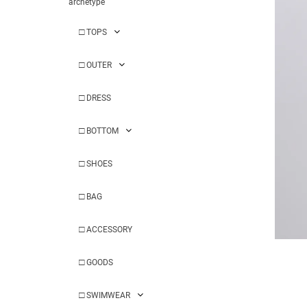
archetype
□
TOPS
□
OUTER
□
DRESS
□
BOTTOM
□
SHOES
□
BAG
□
ACCESSORY
□
GOODS
□
SWIMWEAR