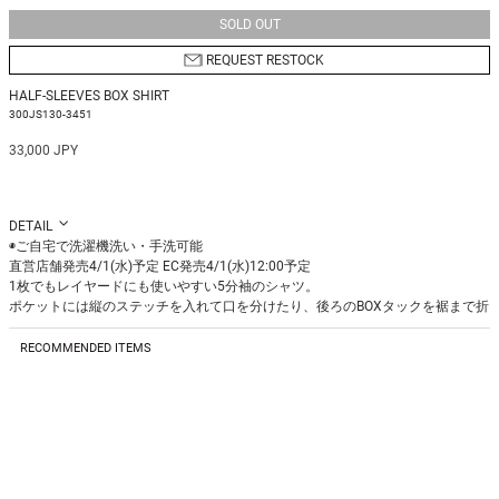
SOLD OUT
REQUEST RESTOCK
HALF-SLEEVES BOX SHIRT
300JS130-3451
33,000 JPY
DETAIL
◉ご自宅で洗濯機洗い・手洗可能
直営店舗発売4/1(水)予定 EC発売4/1(水)12:00予定
1枚でもレイヤードにも使いやすい5分袖のシャツ。
ポケットには縦のステッチを入れて口を分けたり、後ろのBOXタックを裾まで折
り目を付けて、タックを止めるかんぬきステッチがポイントになったりとシンプ
ルな中にもディティールが潜んでいます。
RECOMMENDED ITEMS
Fabric:リサイクルPET繊維とピマ綿を混紡した高品質かつプレミアムブランドの
原料を使用。
シワになりづらく扱いやすい素材。
※サンプルを使用して撮影しております。実際の商品と仕様が異なる場合がござ
います。予めご了承ください。
※トルソ着用画像の色味が実物に近いです。但し、お使いの端末により表示され
REQUEST RESTOCK
REQUEST RESTOCK
る色味に多少の違いが生じます。