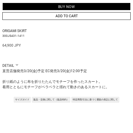
ADD TO CART
ORIGAMI SKIRT
300JS431-1411
64,900 JPY
DETAIL
直営店舗発売3/20(金)予定 EC発売3/20(金)12:00予定
折り紙のように布を折りたたんでモチーフを作ったスカート。
着用とともにモチーフがペラペラと揺れて動きのあるスカートに。
Fabric:前工程、後工程の両方で揉み洗いをし、さらにフィニッシュで特殊樹脂
加工を施すことで反発感とトロみを共存させた合繊ライクのタフタ。
サイズガイド
返品・交換に関して（返品特約）
特定商取引法に基づく通販の表記に関して
ストレッチ性を兼ね備えている。
※サンプルを使用して撮影しております。実際の商品と仕様が異なる場合がござ
います。予めご了承ください。
※トルソ着用画像の色味が実物に近いです。但し、お使いの端末により表示され
る色味に多少の違いが生じます。
※屋外撮影の画像は、光の照射や角度により、実物と多少の差異が生じます。