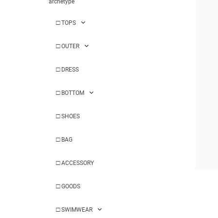
archetype
□
TOPS
□
OUTER
□
DRESS
□
BOTTOM
□
SHOES
□
BAG
□
ACCESSORY
□
GOODS
□
SWIMWEAR