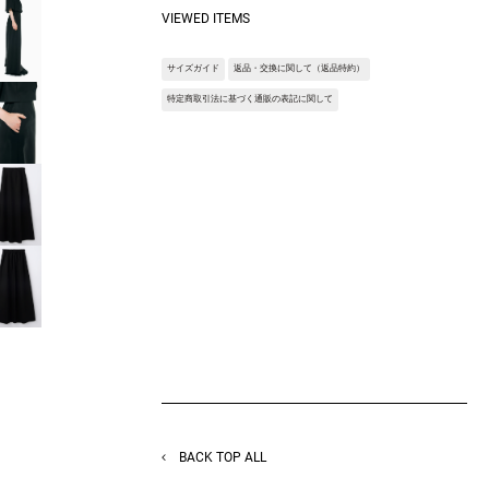
ブラウスやシャツに合わせて上品な装いが完
VIEWED ITEMS
成します。
Fabric:80/2強撚の二重織。
サイズガイド
返品・交換に関して（返品特約）
シルケット加工と生地のバランスの良さで適
度なふくらみ、張り感を表現しています※サ
特定商取引法に基づく通販の表記に関して
ンプルを使用して撮影しております。実際の
商品と仕様が異なる場合がございます。予め
ご了承ください。
※トルソ着用画像の色味が実物に近いです。
但し、お使いの端末により表示される色味に
多少の違いが生じます。
※屋外撮影の画像は、光の照射や角度によ
り、実物と多少の差異が生じます。
BACK TOP ALL